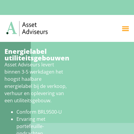
Energielabel
utiliteitsgebouwen
Asset Adviseurs levert
binnen 3-5 werkdagen het
hoogst haalbare
energielabel bij de verkoop,
verhuur en oplevering van
een utiliteitsgebouw.
Conform BRL9500-U
Ervaring met
portefeuille-
opdrachten