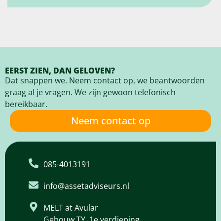
EERST ZIEN, DAN GELOVEN?
Dat snappen we. Neem contact op, we beantwoorden
graag al je vragen. We zijn gewoon telefonisch
bereikbaar.
Neem contact op
085-4013191
info@assetadviseurs.nl
MELT at Avular
Gebouw TY, 1e verdieping