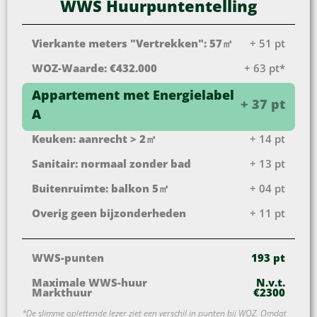
WWS Huurpuntentelling
Vierkante meters "Vertrekken": 57㎡
+ 51 pt
WOZ-Waarde: €432.000
+ 63 pt*
Appartement met Energielabel
+ 37 pt
A
Keuken: aanrecht > 2㎡
+ 14 pt
Sanitair: normaal zonder bad
+ 13 pt
Buitenruimte: balkon 5㎡
+ 04 pt
Overig geen bijzonderheden
+ 11 pt
WWS-punten
193 pt
Maximale WWS-huur
N.v.t.
Markthuur
€2300
*De slimme oplettende lezer ziet een verschil in punten bij WOZ. Omdat