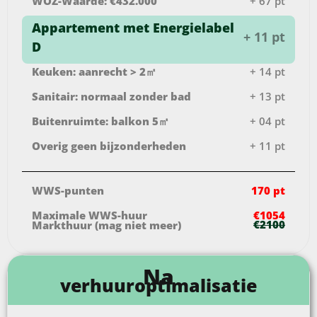
WOZ-Waarde: €432.000
+ 67 pt
Appartement met Energielabel
+ 11 pt
D
Keuken: aanrecht > 2㎡
+ 14 pt
Sanitair: normaal zonder bad
+ 13 pt
Buitenruimte: balkon 5㎡
+ 04 pt
Overig geen bijzonderheden
+ 11 pt
WWS-punten
170 pt
Maximale WWS-huur
€1054
€2100
Markthuur (mag niet meer)
Na
verhuuroptimalisatie