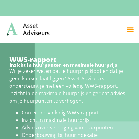
WWS-rapport
Inzicht in huurpunten en maximale huurprijs
Wil je zeker weten dat je huurprijs klopt en dat je
geen kansen laat liggen? Asset Adviseurs
ondersteunt je met een volledig WWS-rapport,
inzicht in de maximale huurprijs en gericht advies
om je huurpunten te verhogen.
Correct en volledig WWS-rapport
Inzicht in maximale huurprijs
Advies over verhoging van huurpunten
Onderbouwing bij huurindexatie